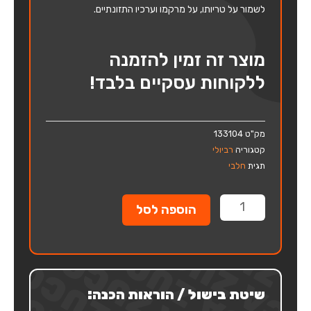
לשמור על טריותו, על מרקמו וערכיו התזונתיים.
מוצר זה זמין להזמנה
ללקוחות עסקיים בלבד!
מק"ט
133104
קטגוריה
רביולי
תגית
חלבי
כמות
הוספה לסל
של
רביולי
עגבניות
לבה
וקונפי
שיטת בישול / הוראות הכנה:
ארטישוק