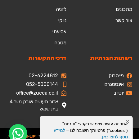
מתכונים
לזניה
צור קשר
ניוקי
אסיאתי
מטבח
רשתות חברתיות
דרכי התקשרות
פייסבוק
02-6224812
אינסטגרם
052-5000144
יוטיוב
office@zucca.co.il
אזור תעשיה שורק נשר 4
בית שמש
×
אתר זה עושה שימוש בקבצי "עוגיות"
("cookies") פרטיותך חשובה לנו –
למידע
כל הזכויות שמורות לזוקה בע"מ | עיצוב ופיתוח בוצע על ידי
בניית
נוסף לחצו כאן
.