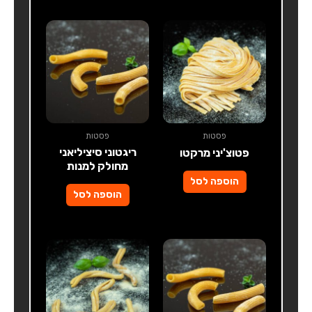
פסטות
פסטות
ריגטוני סיציליאני
פטוצ'יני מרקטו
מחולק למנות
הוספה לסל
הוספה לסל