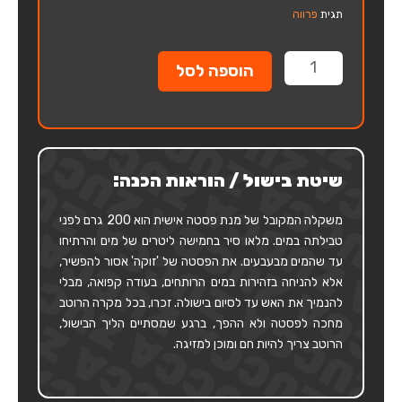
תגית
פרווה
כמות
הוספה לסל
של
ספגטי
200ג"ר
שיטת בישול / הוראות הכנה:
משקלה המקובל של מנת פסטה אישית הוא 200 גרם לפני
טבילתה במים. מלאו סיר בחמישה ליטרים של מים והרתיחו
עד שהמים מבעבעים. את הפסטה של 'זוקה' אסור להפשיר,
אלא להניחה בזהירות במים הרותחים, בעודה קפואה, מבלי
להנמיך את האש עד לסיום בישולה. זכרו, בכל מקרה הרוטב
מחכה לפסטה ולא ההפך, ברגע שמסתיים הליך הבישול,
הרוטב צריך להיות חם ומוכן למזיגה.