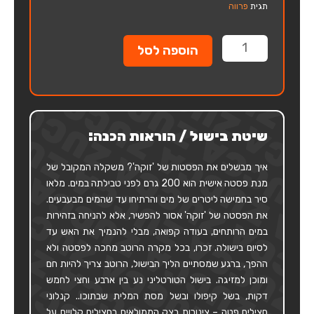
תגית
פרווה
כמות
הוספה לסל
של
טורטליני
פטריות
יער
ופורצ'יני
שיטת בישול / הוראות הכנה:
פרווה
איך מבשלים את הפסטות של 'זוקה'? משקלה המקובל של
מנת פסטה אישית הוא 200 גרם לפני טבילתה במים. מלאו
סיר בחמישה ליטרים של מים והרתיחו עד שהמים מבעבעים.
את הפסטה של 'זוקה' אסור להפשיר, אלא להניחה בזהירות
במים הרותחים, בעודה קפואה, מבלי להנמיך את האש עד
לסיום בישולה. זכרו, בכל מקרה הרוטב מחכה לפסטה ולא
ההפך, ברגע שמסתיים הליך הבישול, הרוטב צריך להיות חם
ומוכן למזיגה. בישול הטורטליני נע בין ארבע וחצי לחמש
דקות, בשל קיפולו ובשל מסת המלית שבתוכו.. קנלוני
חצילים פטה – צינורות בצק הממולאים בחצילים קלויים על