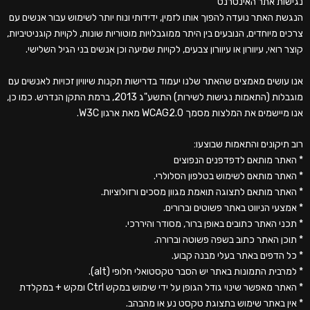
נגישות אתר האינטרנט
הנגשת האתר נועדה להפוך אותו לזמין, ידידותי ונוח יותר לשימוש עבור אנשים עם
צרכים מיוחדים, הנובעים בין היתר ממוגבלויות מוטוריות שונות, לקויות קוגניטיביות,
קוצר רואי, עיוורון או עיוורון צבעים, לקויות שמיעה וכן אנשים בני הגיל השלישי.
אנו עושים מאמצים שהאתר שלנו יעמוד בדרישות תקנות שיוויון זכויות לאנשים עם
מוגבלות (התאמות נגישות לשירות) התשע"ג 2013, ברמת התקן הנדרש. כמו כן,
אנו מיישמים את המלצות מסמך WCAG2.0 מאת ארגון W3C.
רוב תיקונים והתאמות שבוצעו:
* האתר מותאם לדפדפנים הנפוצים
* האתר מותאם לשימוש בטלפון הסלולרי.
* האתר מותאם לתצוגה תואמת מגוון מסכים ורזולוציות.
* אמצעי הניווט באתר פשוטים וברורים.
* תכני האתר כתובים באופן ברור, מסודר והיררכי.
* תוכן האתר כתוב בשפה פשוטה וברורה.
* כל הדפים באתר בעלי מבנה קבוע.
* למרבית התמונות באתר יש הסבר טקסטואלי חלופי (alt).
* האתר מאפשר שינוי גודל הגופן על ידי שימוש במקש Ctrl ומקש + במקלדת
* אין באתר שימוש בתצוגת טקסט נע או מהבהב.