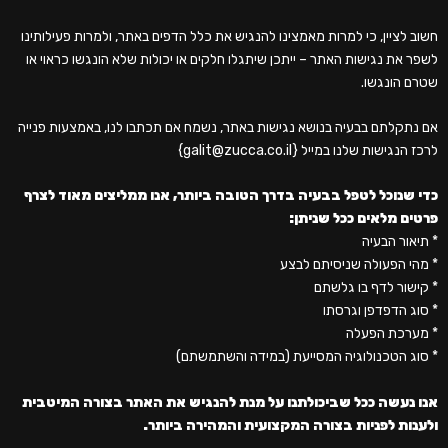
חשוב לציין, כי למרות מאמצינו להנגיש את כלל הדפים באתר, ולמרות פעילותינו
לשפר את נגישות האתר – ייתכן שיתגלו חלקים או יכולות שלא הונגשו כראוי או
שטרם הונגשו.
אם נתקלתם בבעיה בנושא נגישות באתר, נשמח אם תכתבו לנו, באמצעות פנייה
לרכז הנגישות שלנו במייל {galit@zucca.co.il}
כדי שנוכל לטפל בבעיה בדרך הטובה ביותר, אנו ממליצים מאוד לצרף
פרטים מלאים ככל שניתן:
* תיאור הבעיה
* מהי הפעולה שניסיתם לבצע
* קישור לדף בו גלשתם
* סוג הדפדפן וגרסתו
* מערכת הפעלה
* סוג הטכנולוגיה המסייעת (במידה והשתמשתם)
אנו נעשה ככל שביכולתנו על מנת להנגיש את האתר בצורה המיטבית
ולענות לפניות בצורה המקצועית והמהירה ביותר.