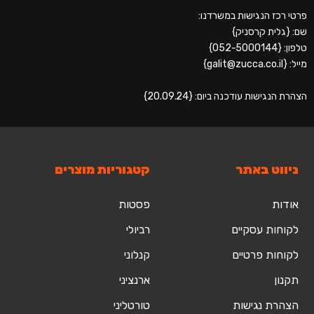
פרטי רכז הנגישות במשרדנו:
שם: {גלית קרסניק}
טלפון: {052-5000144}
מייל: {galit@zucca.co.il}
הצהרת הנגישות עודכנה ביום: {20.09.24}
ניווט באתר
קטגוריות מוצרים
אודות
פסטות
לקוחות עסקיים
רביולי
לקוחות פרטיים
קנלוני
תקנון
ארנציני
הצהרת נגישות
טורטליני